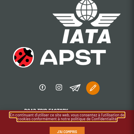
ROAD TRIP FACTORY
En continuant d’utiliser ce site web, vous consentez à l’utilisation de
cookies conformément à notre politique de Confidentialité
12 rue Docteur Ogé
91310 Monthléry - France
J'AI COMPRIS