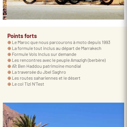
Points forts
⊕
Le Maroc que nous parcourons à moto depuis 1993
⊕
La formule tout inclus au départ de Marrakech
⊕
Formule Vols Inclus sur demande
⊕
Les rencontres avec le peuple Amazigh (berbère)
⊕
Aït Ben Haddou patrimoine mondial
⊕
La traversée du Jbel Saghro
⊕
Les routes sahariennes et le désert
⊕
Le col Tizi N'Test