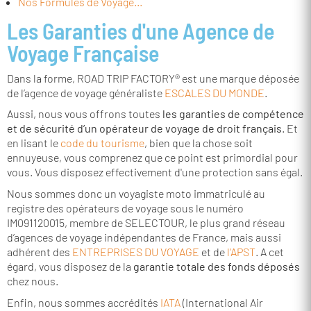
Nos Formules de Voyage...
Les Garanties d'une Agence de
Voyage Française
Dans la forme, ROAD TRIP FACTORY® est une marque déposée
de l’agence de voyage généraliste
ESCALES DU MONDE
.
Aussi, nous
vous offrons toutes
les garanties de compétence
et de sécurité d’un opérateur de voyage de droit français
. Et
en
lisant le
code du tourisme
, bien que la chose soit
ennuyeuse, vous comprenez que ce point est primordial pour
vous. Vous disposez effectivement d'une protection sans égal.
Nous sommes donc un voyagiste moto immatriculé au
registre des opérateurs de voyage sous le numéro
IM091120015, membre de SELECTOUR, le plus grand réseau
d’agences de voyage indépendantes de France, mais aussi
adhérent des
ENTREPRISES DU VOYAGE
et de
l’APST
.
A cet
égard, v
ous disposez de
la
garantie totale des fonds déposés
chez nous.
Enfin, nous sommes accrédités
IATA
(International Air